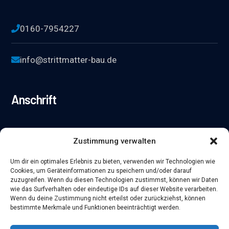
0160-7954227
info@strittmatter-bau.de
Anschrift
Fußgönheimer Str. 38 A, 67071 Ludwigshafen
Zustimmung verwalten
Um dir ein optimales Erlebnis zu bieten, verwenden wir Technologien wie
Cookies, um Geräteinformationen zu speichern und/oder darauf
Info
zuzugreifen. Wenn du diesen Technologien zustimmst, können wir Daten
wie das Surfverhalten oder eindeutige IDs auf dieser Website verarbeiten.
Wenn du deine Zustimmung nicht erteilst oder zurückziehst, können
bestimmte Merkmale und Funktionen beeinträchtigt werden.
Datenschutz