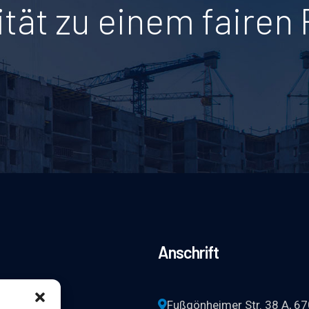
ität zu einem fairen 
Anschrift
954227
Fußgönheimer Str. 38 A, 6