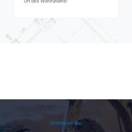
Ort des Wohlfühlens!“
Strittmatter-Bau