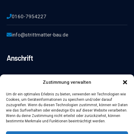
0160-7954227
info@strittmatter-bau.de
Anschrift
Fußgönheimer Str. 38 A, 67071 Ludwigshafen
Zustimmung verwalten
Um dir ein optimales Erlebnis zu bieten, verwenden wir Technologien wie
Cookies, um Geräteinformationen zu speichern und/oder darauf
Info
zuzugreifen. Wenn du diesen Technologien zustimmst, können wir Daten
wie das Surfverhalten oder eindeutige IDs auf dieser Website verarbeiten.
Wenn du deine Zustimmung nicht erteilst oder zurückziehst, können
bestimmte Merkmale und Funktionen beeinträchtigt werden.
Datenschutz